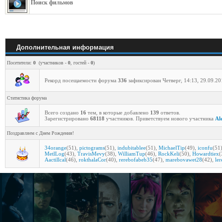
Поиск фильмов
Дополнительная информация
Посетители:
0
(участников -
0
, гостей -
0
)
Рекорд посещаемости форума
336
зафиксирован Четверг, 14:13, 29.09.20
Статистика форума
Всего создано
16
тем, в которые добавлено
139
ответов.
Зарегистрировано
68118
участников. Приветствуем нового участника
Al
Поздравляем с Днем Рождения!
34orange
(51)
,
pictograms
(51)
,
indubitablee
(51)
,
MichaelTip
(49)
,
iconfu
(51
MetlLog
(43)
,
TravisMevy
(38)
,
WilliamTup
(46)
,
RockKeli
(50)
,
Howardtiex
(
Aactillcal
(46)
,
rokthalaCor
(40)
,
rerebofabeb35
(47)
,
marebovawet28
(42)
,
le