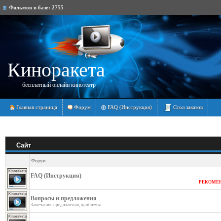
Фильмов в базе:
2755
Киноракета
бесплатный онлайн кинотеатр
Главная страница
Форум
FAQ (Инструкция)
Стол заказов
Cайт
Форум
FAQ (Инструкция)
РЕКОМЕ
Вопросы и предложения
Замечания, предложения, проблемы