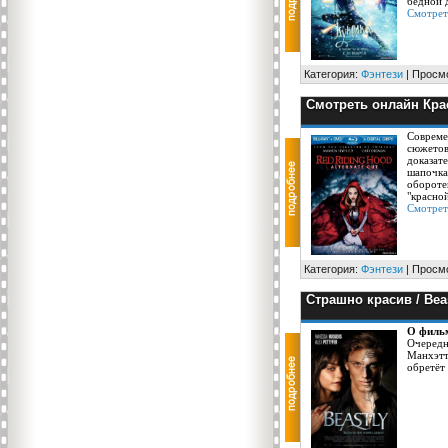
бедной 
Смотреть
Категория:
Фэнтези
| Просмо
Смотреть онлайн Крас
Совреме
сюжетов
доказате
шапочка"
обороте
"красной
Смотреть
Категория:
Фэнтези
| Просмо
Страшно красив / Bea
О филь
Очередн
Манхэтт
обретёт