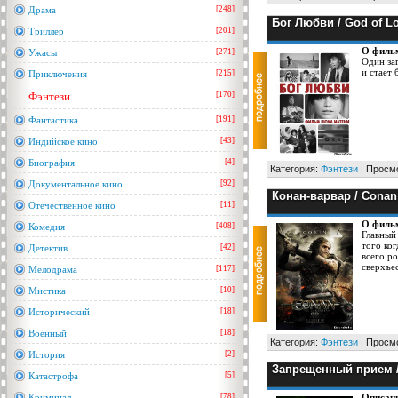
Драма
[248]
Бог Любви / God of Lo
Триллер
[201]
О филь
Ужасы
[271]
Один за
и стает
Приключения
[215]
Фэнтези
[170]
Фантастика
[191]
Индийское кино
[43]
Биография
[4]
Категория:
Фэнтези
| Просмо
Документальное кино
[92]
Конан-варвар / Conan 
Отечественное кино
[11]
О филь
Комедия
[408]
Главный
того ког
Детектив
[42]
всего ро
сверхъе
Мелодрама
[117]
Мистика
[10]
Исторический
[18]
Военный
[18]
Категория:
Фэнтези
| Просмо
История
[2]
Запрещенный прием / 
Катастрофа
[5]
Криминал
[78]
Описан