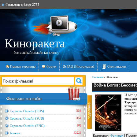
Фильмов в базе:
2755
Киноракета
бесплатный онлайн кинотеатр
Главная страница
Форум
FAQ (Инструкция)
Стол заказов
Главная
»
Фэнтези
Война Богов: Бессмер
И вот о
Фильмы онлайн
эпирско
Тартара
который
пророчи
Сериалы Онлайн (RUS)
[95]
низверж
Сериалы Онлайн (SUB)
[15]
Сериалы Онлайн (ENG)
[8]
Боевик
[222]
Категория:
Фэнтези
| Просмо