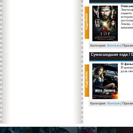
Описан
Эпическ
планете
истории
поступк
Землю, 
наказани
Категория:
Фэнтези
| Просмо
Сумасшедшая езда / Dr
О филь
В центр
руль св
Категория:
Фэнтези
| Просмо