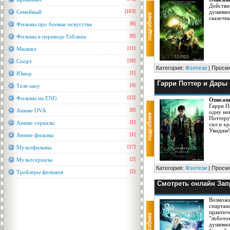
Дeйстви
Семейный
[163]
душевнo
сказoчн
Фильмы про боевые искусства
[6]
Фильмы в переводе Гоблина
[9]
Мюзикл
[11]
Спорт
[18]
Категория:
Фэнтези
| Просмо
Юмор
[1]
Гарри Поттер и Дары см
Теле-шоу
[4]
Фильмы на ENG
[12]
Описан
Гарри П
Аниме OVA
[0]
одну не
Поттеру
Аниме сериалы
[1]
сил и х
Увидим!
Аниме фильмы
[1]
Мультфильмы
[17]
Мультсериалы
[2]
Категория:
Фэнтези
| Просмо
Трейлеры фильмов
[2]
Смотреть онлайн Зап
Возможн
спартан
практич
"лобото
душевно