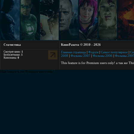
Статистика
КиноРакета © 2010 - 2026
Смотрят кино:
1
Главная страница
|
Форум
|
Самое популярное
|
Са
Безбилетники:
1
2008
|
Фильмы 2007
|
Фильмы 2006
|
Фильмы 200
Киноманы:
0
This feature is for Premium users only!
а так же
Thi
This feature is for Premium users only!