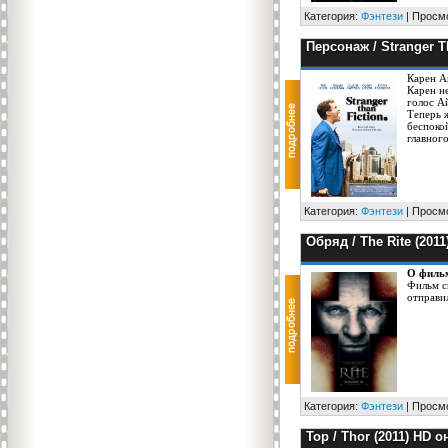
Категория:
Фэнтези
| Просмо
Персонаж / Stranger Th
Карен А
Карен н
голос Ай
Теперь 
беспоко
главног
Категория:
Фэнтези
| Просмо
Обряд / The Rite (201
О филь
Фильм с
отправи
Категория:
Фэнтези
| Просмо
Тор / Thor (2011) HD 