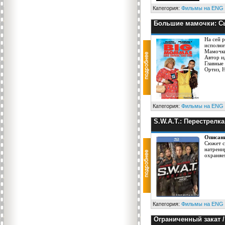
Категория:
Фильмы на ENG
Большие мамочки: Сын
На сей 
исполни
Мамочки
Автор и
Главные
Ортиз, H
Категория:
Фильмы на ENG
S.W.A.T.: Перестрелка
Описан
Сюжет с
натрени
охраняе
Категория:
Фильмы на ENG
Ограниченный закат /