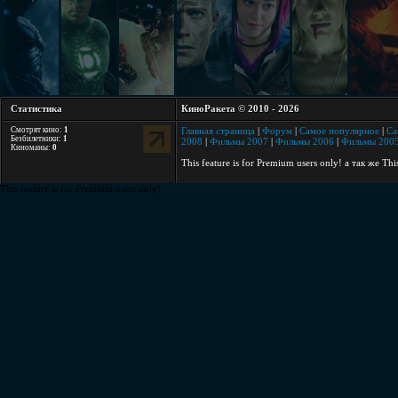
Статистика
КиноРакета © 2010 - 2026
Смотрят кино:
1
Главная страница
|
Форум
|
Самое популярное
|
Са
Безбилетники:
1
2008
|
Фильмы 2007
|
Фильмы 2006
|
Фильмы 200
Киноманы:
0
This feature is for Premium users only!
а так же
Thi
This feature is for Premium users only!