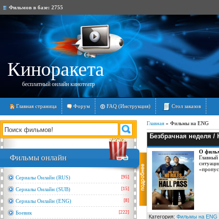
Фильмов в базе:
2755
Киноракета
бесплатный онлайн кинотеатр
Главная страница
Форум
FAQ (Инструкция)
Стол заказов
Главная
»
Фильмы на ENG
Безбрачная неделя / 
О филь
Фильмы онлайн
Главный
ситуаци
«пропус
Сериалы Онлайн (RUS)
[95]
Сериалы Онлайн (SUB)
[15]
Сериалы Онлайн (ENG)
[8]
Боевик
[222]
Категория:
Фильмы на ENG