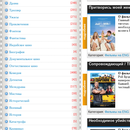
Драма
[248]
Притворись моей женой
Триллер
[201]
О филь
Ужасы
[271]
Главный
тяготах
Приключения
[215]
необход
коллега 
Фэнтези
[170]
Фантастика
[191]
Индийское кино
[43]
Биография
[4]
Категория:
Фильмы на ENG
Документальное кино
[92]
Сопровождающий / Th
Отечественное кино
[11]
Комедия
[408]
О филь
Рэй Брэд
Детектив
[42]
намерен
бывшей 
Мелодрама
[117]
честный 
Мистика
[10]
Исторический
[18]
Военный
[18]
Категория:
Фильмы на ENG
История
[2]
Необходимое убийство
Катастрофа
[5]
Криминал
[78]
О филь