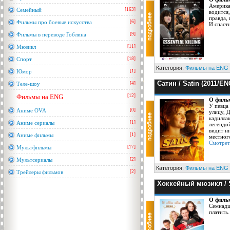
Америка
Семейный
[163]
водится
правда,
Фильмы про боевые искусства
[6]
И спаст
Фильмы в переводе Гоблина
[9]
Мюзикл
[11]
Спорт
[18]
Категория:
Фильмы на ENG
Юмор
[1]
Сатин / Satin (2011/E
Теле-шоу
[4]
Фильмы на ENG
[12]
О филь
У певца 
Аниме OVA
[0]
улицу, Д
кадилла
Аниме сериалы
[1]
легендо
видит ни
Аниме фильмы
[1]
местног
Смотреть
Мультфильмы
[17]
Мультсериалы
[2]
Категория:
Фильмы на ENG
Трейлеры фильмов
[2]
Хоккейный мюзикл / S
О филь
Семнадц
платить.