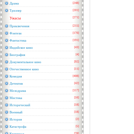
Драма
[248]
Триллер
[201]
Ужасы
[271]
Приключения
[215]
Фэнтези
[170]
Фантастика
[191]
Индийское кино
[43]
Биография
[4]
Документальное кино
[92]
Отечественное кино
[11]
Комедия
[408]
Детектив
[42]
Мелодрама
[117]
Мистика
[10]
Исторический
[18]
Военный
[18]
История
[2]
Катастрофа
[5]
Криминал
[78]