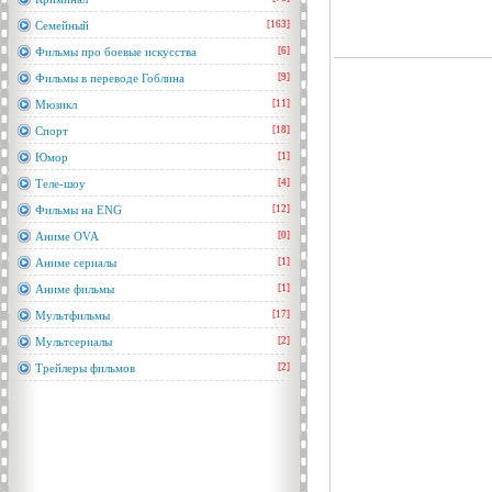
Семейный
[163]
Фильмы про боевые искусства
[6]
Фильмы в переводе Гоблина
[9]
Мюзикл
[11]
Спорт
[18]
Юмор
[1]
Теле-шоу
[4]
Фильмы на ENG
[12]
Аниме OVA
[0]
Аниме сериалы
[1]
Аниме фильмы
[1]
Мультфильмы
[17]
Мультсериалы
[2]
Трейлеры фильмов
[2]