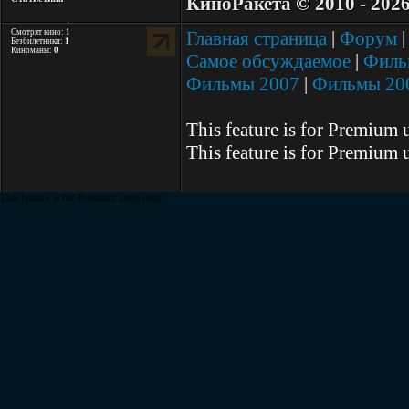
КиноРакета © 2010 - 202
Смотрят кино:
1
Главная страница
|
Форум
Безбилетники:
1
Киноманы:
0
Самое обсуждаемое
|
Филь
Фильмы 2007
|
Фильмы 20
This feature is for Premium 
This feature is for Premium 
This feature is for Premium users only!