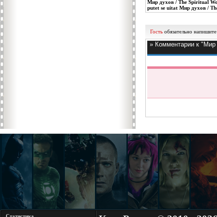
Мир духов / The Spiritual W
putet se uitat
Мир духов / The
Гость
обязательно напишите
» Комментарии к "Мир д
Статистика