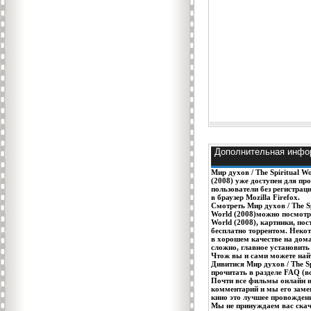
Дополнительная инфо
Мир духов / The Spiritual Wo
(2008)
уже доступен для пр
пользователи без регистраци
в браузер Mozilla Firefox.
Смотреть Мир духов / The Sp
World (2008)
можно посмотр
World (2008)
, картинки, по
бесплатно торрентом. Неко
в хорошем качестве на дом
сложно, главное установить
Чтож вы и сами можете най
Дивитися Мир духов / The S
прочитать в разделе FAQ (во
Почти все
фильмы онлайн
и
комментарий и мы его зам
кино
это лучшее провождени
Мы не принуждаем вас
ска