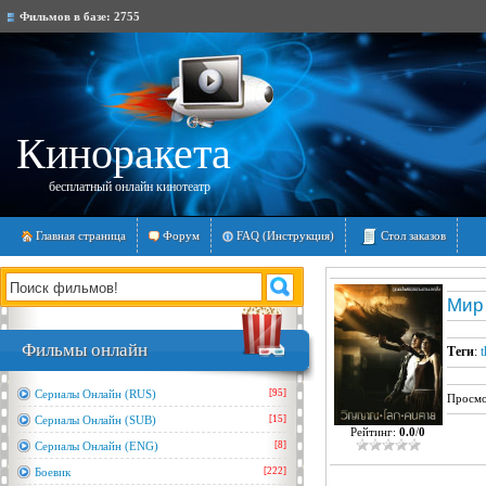
Фильмов в базе:
2755
Киноракета
бесплатный онлайн кинотеатр
Главная страница
Форум
FAQ (Инструкция)
Стол заказов
Мир 
Фильмы онлайн
Теги
:
t
Сериалы Онлайн (RUS)
[95]
Просмо
Сериалы Онлайн (SUB)
[15]
Рейтинг:
0.0
/
0
Сериалы Онлайн (ENG)
[8]
Боевик
[222]